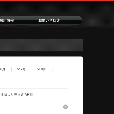
6月
7月
8月
日より導入START!!