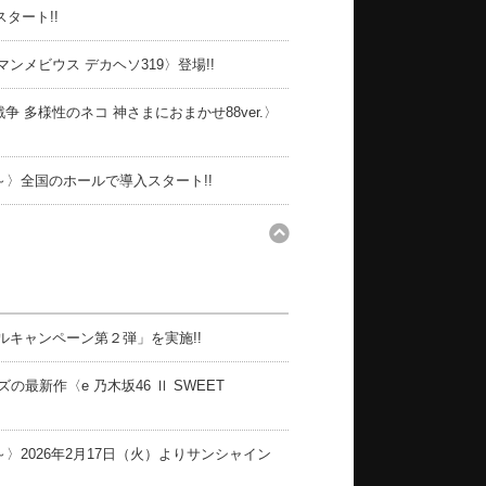
スタート!!
マンメビウス デカヘソ319〉登場!!
 多様性のネコ 神さまにおまかせ88ver.〉
～〉全国のホールで導入スタート!!
ルキャンペーン第２弾」を実施!!
最新作〈e 乃木坂46 Ⅱ SWEET
〉2026年2月17日（火）よりサンシャイン