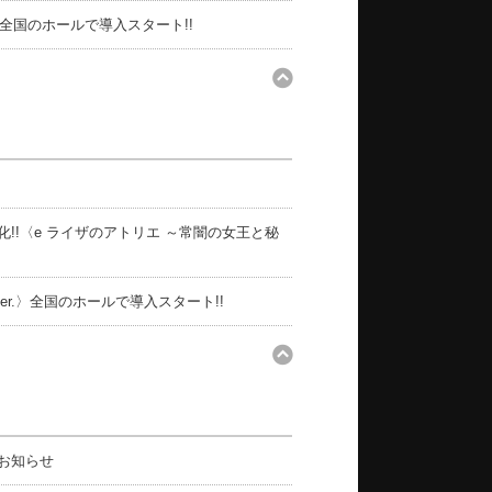
全国のホールで導入スタート!!
!〈e ライザのアトリエ ～常闇の女王と秘
er.〉全国のホールで導入スタート!!
お知らせ