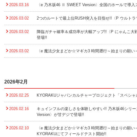
2026.03.16
〈e 乃木坂46 Ⅱ SWEET Version〉全国のホールで導入
2026.03.02
2つのルートで最上位RUSH突入を目指せ!!〈P ウルトラ
2026.03.02
降臨ガチャ確率＆成功率が大幅アップ!!〈P にゃんこ大戦争
登場!!
2026.03.02
〈e 魔法少女まどか☆マギカ3 時間遡行～始まりの願い
2026年2月
2026.02.25
KYORAKUジャパンカルチャープロジェクト「スペシャ
2026.02.16
キュインフルの楽しさを体験しやすい!! 乃木坂46シリーズの
Version〉が甘デジで登場!!
2026.02.10
〈e 魔法少女まどか☆マギカ3 時間遡行～始まりの願い～
KYORAKUにてフィールドテスト開始!!