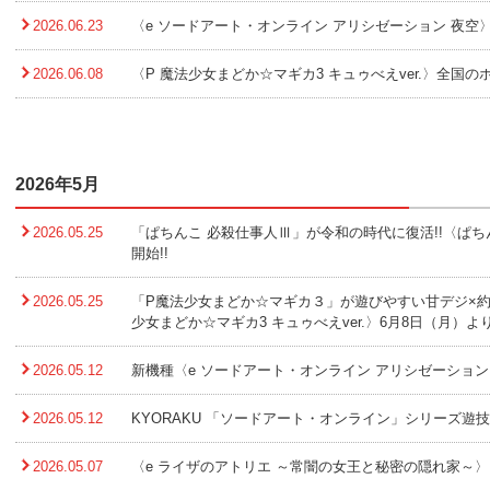
2026.06.23
〈e ソードアート・オンライン アリシゼーション 夜空
2026.06.08
〈P 魔法少女まどか☆マギカ3 キュゥべえver.〉全国の
2026年5月
2026.05.25
「ぱちんこ 必殺仕事人Ⅲ」が令和の時代に復活!!〈ぱち
開始!!
2026.05.25
「P魔法少女まどか☆マギカ３」が遊びやすい甘デジ×約9
少女まどか☆マギカ3 キュゥべえver.〉6月8日（月）より
2026.05.12
新機種〈e ソードアート・オンライン アリシゼーション
2026.05.12
KYORAKU 「ソードアート・オンライン」シリーズ遊技
2026.05.07
〈e ライザのアトリエ ～常闇の女王と秘密の隠れ家～