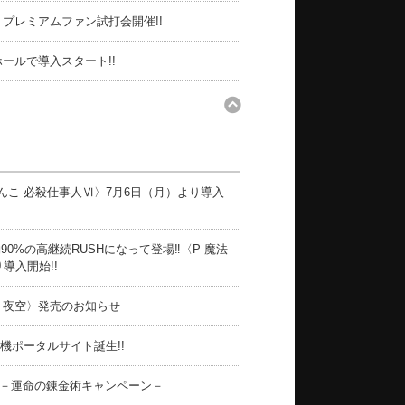
〉プレミアムファン試打会開催!!
ホールで導入スタート!!
んこ 必殺仕事人Ⅵ〉7月6日（月）より導入
0%の高継続RUSHになって登場‼〈P 魔法
導入開始!!
 夜空〉発売のお知らせ
機ポータルサイト誕生!!
〉－運命の錬金術キャンペーン－