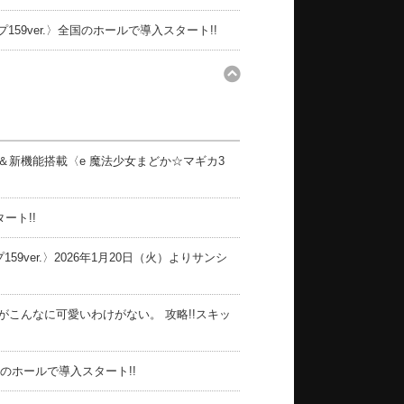
159ver.〉全国のホールで導入スタート!!
新機能搭載〈e 魔法少女まどか☆マギカ3
ート!!
9ver.〉2026年1月20日（火）よりサンシ
がこんなに可愛いわけがない。 攻略!!スキッ
国のホールで導入スタート!!