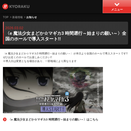
メニュー
TOP
>
新着情報
>
お知らせ
2026.03.02
〈e 魔法少女まどか☆マギカ3 時間遡行～始まりの願い～〉全
国のホールで導入スタート!!
〈e 魔法少女まどか☆マギカ3 時間遡行～始まりの願い～〉が本日より全国のホールで導入スタートです!!
ぜひお近くのホールでお楽しみください!!
※導入日は変更となる場合があり、一部地域により異なります
〈e 魔法少女まどか☆マギカ3 時間遡行～始まりの願い～〉はこちら