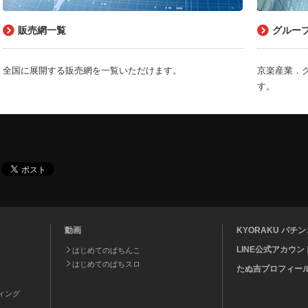
販売網一覧
グルー
全国に展開する販売網を一覧いただけます。
京楽産業．
す。
動画
KYORAKU パ
LINE公式アカウン
はじめてのぱちんこ
はじめてのぱちスロ
たぬ吉プロフィー
ティング