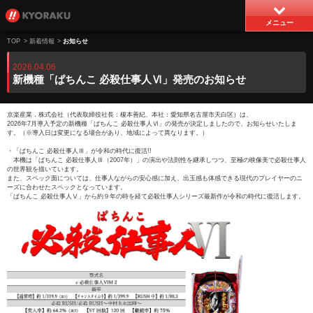
メニュー
TOP
>
新着情報
>
お知らせ
2026.04.06
新機種「ぱちんこ 必殺仕事人Ⅵ」発売のお知らせ
京楽産業．株式会社（代表取締役社長：榎本善紀、本社：愛知県名古屋市天白区）は、
2026年7月導入予定の新機種「ぱちんこ 必殺仕事人Ⅵ」の発売が決定しましたので、お知らせいたしま
す。（※導入日は変更になる場合があり、地域によって異なります。）
・「ぱちんこ 必殺仕事人Ⅲ」が令和の時代に復活!!
本機は「ぱちんこ 必殺仕事人Ⅲ（2007年）」の演出や法則性を継承しつつ、至極の映像美で必殺仕事人
の世界観を描いています。
また、スペック面については、仕事人ながらの安心感に加え、出玉感も体感できる現代のプレイヤーのニ
ーズに合わせたスペックとなっています。
「ぱちんこ 必殺仕事人Ⅴ」から約９年の時を経て必殺仕事人シリーズ最新作が令和の時代に復活します。