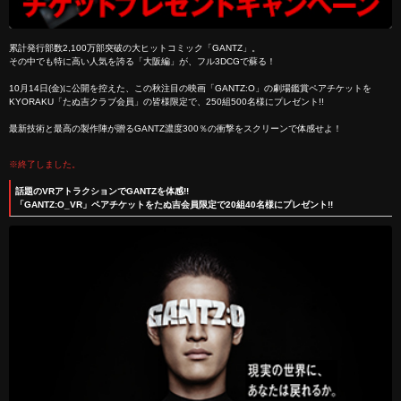
累計発行部数2,100万部突破の大ヒットコミック「GANTZ」。
その中でも特に高い人気を誇る「大阪編」が、フル3DCGで蘇る！
10月14日(金)に公開を控えた、この秋注目の映画「GANTZ:O」の劇場鑑賞ペアチケットを
KYORAKU「たぬ吉クラブ会員」の皆様限定で、250組500名様にプレゼント!!
最新技術と最高の製作陣が贈るGANTZ濃度300％の衝撃をスクリーンで体感せよ！
※終了しました。
話題のVRアトラクションでGANTZを体感!!
「GANTZ:O_VR」ペアチケットをたぬ吉会員限定で20組40名様にプレゼント!!