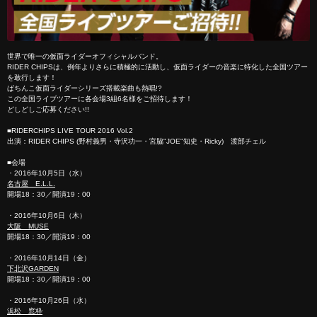
世界で唯一の仮面ライダーオフィシャルバンド。
RIDER CHIPSは、例年よりさらに積極的に活動し、仮面ライダーの音楽に特化した全国ツアー
を敢行します！
ぱちんこ仮面ライダーシリーズ搭載楽曲も熱唱!?
この全国ライブツアーに各会場3組6名様をご招待します！
どしどしご応募ください!!
■RIDERCHIPS LIVE TOUR 2016 Vol.2
出演：RIDER CHIPS (野村義男・寺沢功一・宮脇"JOE"知史・Ricky) 渡部チェル
■会場
・2016年10月5日（水）
名古屋 E.L.L.
開場18：30／開演19：00
・2016年10月6日（木）
大阪 MUSE
開場18：30／開演19：00
・2016年10月14日（金）
下北沢GARDEN
開場18：30／開演19：00
・2016年10月26日（水）
浜松 窓枠