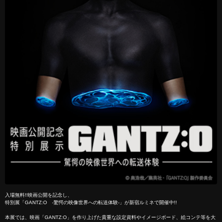
入場無料!!映画公開を記念し、
特別展「GANTZ:O -驚愕の映像世界への転送体験-」が新宿ルミネで開催中!!
本展では、映画「GANTZ:O」を作り上げた貴重な設定資料やイメージボード、絵コンテ等を大