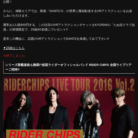
公開！
さらに、体験エリアでは、映画「GANTZ:O」の世界に擬似転送するVRアトラクションをお楽
しみいただけます。
通常お1人様900円する、この注目のVRアトラクションチケットをKYORAKU「たぬ吉クラブ会
員」の皆様限定で、20組40名様にプレゼント!!
是非この機会に、話題のVRアトラクションでGANTZを体感してみて下さい!!
▼詳細はこちら
※終了しました。
シリーズ搭載楽曲も熱唱!?仮面ライダーオフィシャルバンド RIDER CHIPS 全国ライブツア
ーご招待!!