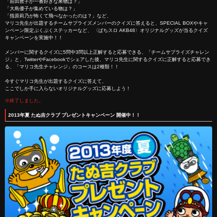
「前田敦子が一番好きな果物は？」
「大島優子が集めている物は？」
「指原莉乃が怖くて飛べなかったのは？」など、
マリコ先生が出題するチームサプライズメンバーのクイズに答えると、SPECIAL BOXやキャ
ンペーン限定ぷくぷくステッカーなど、 〈ぱちスロ AKB48〉オリジナルグッズが当るクイズ
キャンペーンを実施中！！
メンバーに関するクイズに5問中3問以上正解すると応募できる、「チームサプライズチャレン
ジ」と、TwitterやFacebookでシェアした後、マリコ先生に関するクイズに正解すると応募でき
る、「マリコ先生チャレンジ」のコースは2種類！！
今すぐマリコ先生が出題するクイズに答えて、
ここでしか手に入らないオリジナルグッズに応募しよう！
※終了しました。
2013年夏 たぬ吉クラブ プレゼントキャンペーン 開催中！！