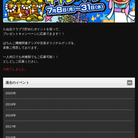
たぬ吉クラブで貯めたポイントを使って、
プレゼントキャンペーンに応募できます！！
ぱちんこ機種関連グッズや京楽オリジナルグッズを、
多数ご用意しております。
一人何口でも何種類でもご応募可能！！
どしどしご応募ください。
※終了しました。
過去のイベント
2020年
2019年
2018年
2017年
2016年