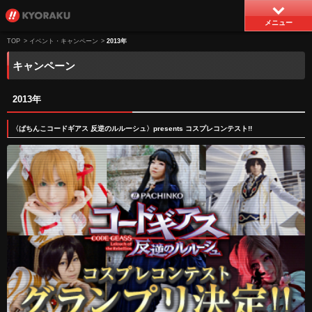
メニュー
TOP
>
イベント・キャンペーン
>
2013年
キャンペーン
2013年
〈ぱちんこコードギアス 反逆のルルーシュ〉presents コスプレコンテスト!!