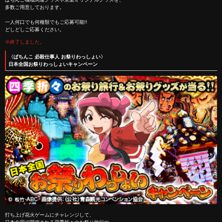
多数ご用意しております。
一人何口でも何種類でもご応募可能!!
どしどしご応募ください。
※終了しました。
〈ぱちんこ 必殺仕事人 お祭りわっしょい〉
日本全国お祭りわっしょいキャンペーン
打ち上げ花火ゲームにチャレンジして、