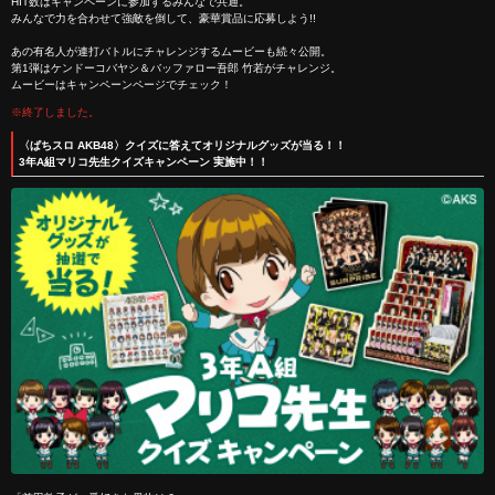
HIT数はキャンペーンに参加するみんなで共通。
みんなで力を合わせて強敵を倒して、豪華賞品に応募しよう!!
あの有名人が連打バトルにチャレンジするムービーも続々公開。
第1弾はケンドーコバヤシ＆バッファロー吾郎 竹若がチャレンジ。
ムービーはキャンペーンページでチェック！
※終了しました。
〈ぱちスロ AKB48〉クイズに答えてオリジナルグッズが当る！！
3年A組マリコ先生クイズキャンペーン 実施中！！