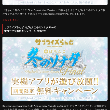
〈ぱちんこ冬のソナタ Final Sweet Kiss Version〉の導入を記念して ぱちんこ冬のソナタ歴代
オリジナルポスターを たぬ吉クラブ会員の皆様に抽選でプレゼントします。
※終了しました。
サプライズらんど〈ぱちんこ冬のソナタ Final〉
実機アプリ無料キャンペーン 実施中!!
Korean Entertainment 10th Anniversary Awards in Japanで ドラマ「冬のソナタ」が韓国ドラ
マ大賞作品賞でグランプリを受賞したことを記念して サプライズらんど 〈ぱちんこ冬のソナタ