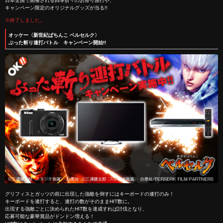
日本全国で開催される四季折々のお祭り旅行や、
キャンペーン限定のオリジナルグッズが当る!!
※終了しました。
オッケー〈新世紀ぱちんこ ベルセルク〉
ぶった斬り連打バトル キャンペーン開始!!
グリフィスとガッツの前に出現した強敵を倒すにはキーボードの連打のみ！
キーボードを連打すると、連打の数がそのままHIT数に。
出現する強敵ごとに決められたHIT数を達成すれば討伐となり、
応募可能な豪華賞品がドンドン増える！