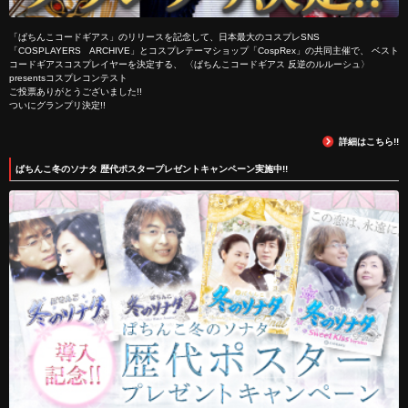
「ぱちんこコードギアス」のリリースを記念して、日本最大のコスプレSNS
「COSPLAYERS ARCHIVE」とコスプレテーマショップ「CospRex」の共同主催で、 ベスト
コードギアスコスプレイヤーを決定する、 〈ぱちんこコードギアス 反逆のルルーシュ〉
presentsコスプレコンテスト
ご投票ありがとうございました!!
ついにグランプリ決定!!
詳細はこちら!!
ぱちんこ冬のソナタ 歴代ポスタープレゼントキャンペーン実施中!!