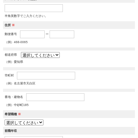
半角英数字でご入力ください。
住所
※
郵便番号
ー
（例）468-0065
都道府県
（例）愛知県
市町村
（例）名古屋市天白区
番地・建物名
（例）中砂町185
希望職種
※
前職年収