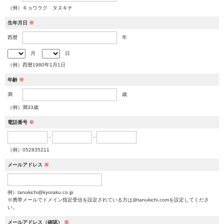
（例）キョウラク タヌキチ
生年月日
※
西暦
年
月
日
（例）西暦1980年1月1日
年齢
※
満
歳
（例）満33歳
電話番号
※
-
-
（例）052835211
メールアドレス
※
例）tanukichi@kyoraku.co.jp
※携帯メールでドメイン指定受信を設定されている方は@tanukichi.comを設定してくださ
い。
メールアドレス（確認）
※