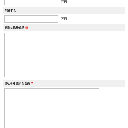
万円
希望年収
万円
簡単な職務経歴
※
当社を希望する理由
※