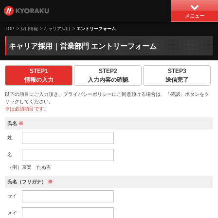
メニュー
TOP
>
採用情報
>
キャリア採用
>
エントリーフォーム
キャリア採用｜営業部門 エントリーフォーム
STEP1
STEP2
STEP3
情報の入力
入力内容の確認
送信完了
以下の項目にご入力頂き、プライバシーポリシーにご同意頂ける場合は、「確認」ボタンをク
リックしてください。
※は必須項目です。
氏名
※
姓
名
（例）京楽 たぬ吉
氏名（フリガナ）
※
セイ
メイ