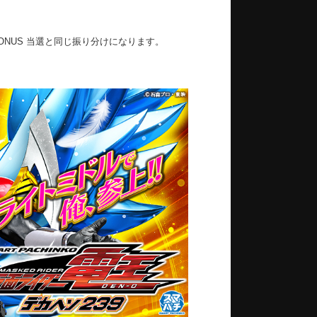
。
 BONUS 当選と同じ振り分けになります。