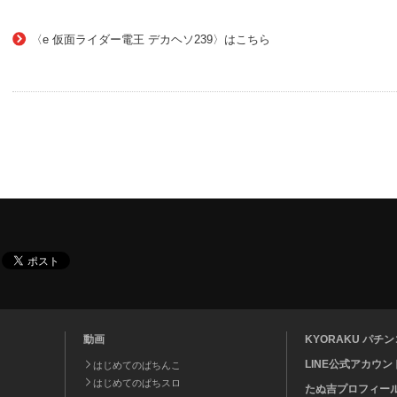
〈e 仮面ライダー電王 デカヘソ239〉はこちら
動画
KYORAKU パ
LINE公式アカウン
はじめてのぱちんこ
はじめてのぱちスロ
たぬ吉プロフィー