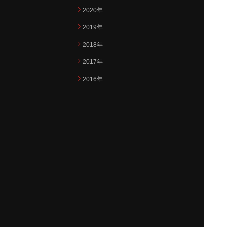
2020年
2019年
2018年
2017年
2016年