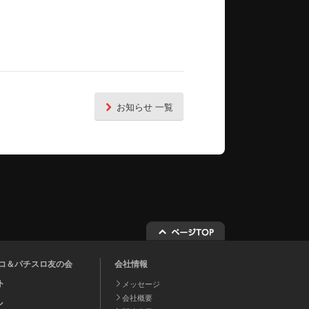
お知らせ 一覧
チンコ＆パチスロ友の会
会社情報
ト
メッセージ
会社概要
ル