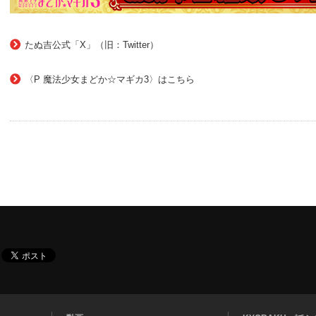
たぬ吉公式「X」（旧：Twitter）
〈P 魔法少女まどか☆マギカ3〉はこちら