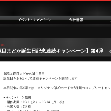
10.01
鹿目まどか誕生日記念連続キャンペーン】第4弾 
10/3は鹿目まどかの誕生日!!
誕生日をお祝いして連続キャンペーンを開催します!!
本日開催の第4弾では、オリジナルQUOカード全6種類のコンプリートセット
■キャンペーン概要
・開催期間：10/1（火）～10/14（月・祝）
・当選人数：7名様