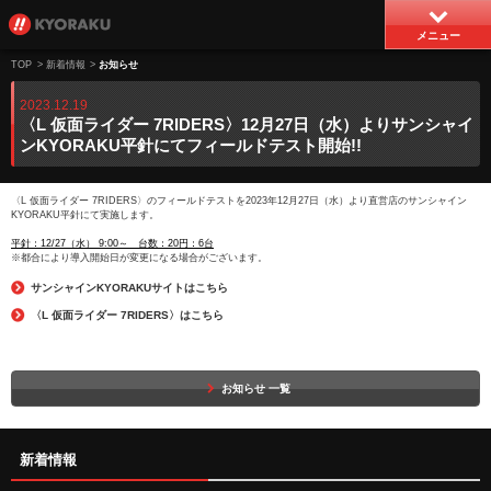
メニュー
TOP
>
新着情報
>
お知らせ
2023.12.19
〈L 仮面ライダー 7RIDERS〉12月27日（水）よりサンシャイ
ンKYORAKU平針にてフィールドテスト開始!!
〈L 仮面ライダー 7RIDERS〉のフィールドテストを2023年12月27日（水）より直営店のサンシャイン
KYORAKU平針にて実施します。
平針：
12/27（水） 9:00～ 台数：20円：6台
※都合により導入開始日が変更になる場合がございます。
サンシャインKYORAKUサイトはこちら
〈L 仮面ライダー 7RIDERS〉はこちら
お知らせ 一覧
新着情報