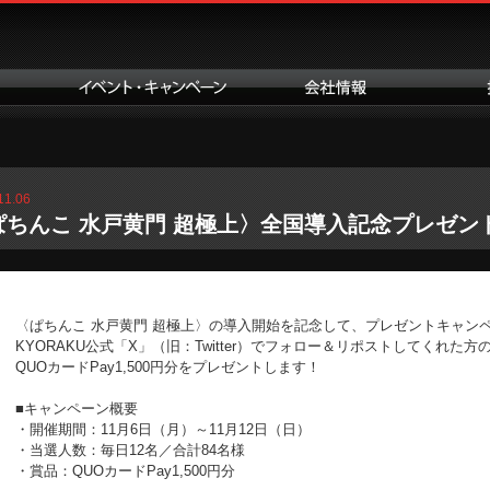
11.06
ぱちんこ 水戸黄門 超極上〉全国導入記念プレゼント
〈ぱちんこ 水戸黄門 超極上〉の導入開始を記念して、プレゼントキャン
KYORAKU公式「X」（旧：Twitter）でフォロー＆リポストしてくれた
QUOカードPay1,500円分をプレゼントします！
■キャンペーン概要
・開催期間：11月6日（月）～11月12日（日）
・当選人数：毎日12名／合計84名様
・賞品：QUOカードPay1,500円分