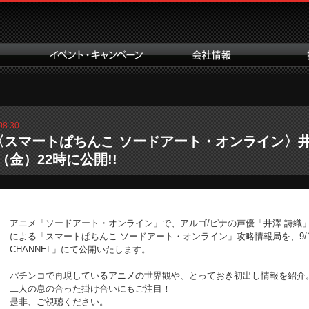
08.30
〈スマートぱちんこ ソードアート・オンライン〉
1（金）22時に公開!!
アニメ「ソードアート・オンライン」で、アルゴ/ピナの声優「井澤 詩織
による「スマートぱちんこ ソードアート・オンライン」攻略情報局を、9/1（金）
CHANNEL」にて公開いたします。
パチンコで再現しているアニメの世界観や、とっておき初出し情報を紹介
二人の息の合った掛け合いにもご注目！
是非、ご視聴ください。