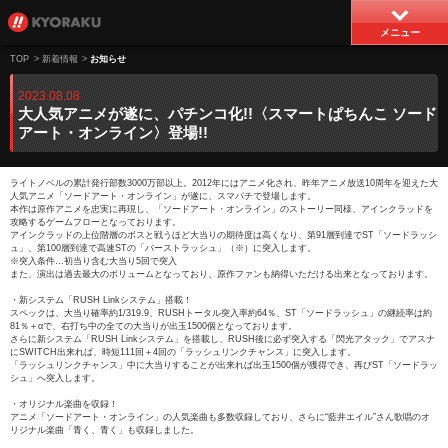
メニュー
TOP
>
新着情報
>
お知らせ
2023.08.08
大人気アニメが遂に、パチンコ化!!〈スマートぱちんこ ソード
アート・オンライン〉登場!!
ライトノベルの累計発行部数3000万部以上。2012年にはアニメ化され、昨年アニメ放送10周年を迎えた大
人気アニメ「ソードアート・オンライン」が遂に、スマパチで登場します。
本作は原作アニメを忠実に再現し、「ソードアート・オンライン」のストーリー同様、アインクラッドを
攻略するゲームフローとなっております。
アインクラッドの上位階層のボスと戦うほど大当りの期待度は高くなり、第91層到達でST「ソードラッシ
ュ」、第100層到達で高速STの「バーストラッシュ」（※）に突入します。
※突入条件…初当り含む大当り5回で突入
また、演出は過去最大のボリュームとなっており、原作ファンも納得いただける出来となっております。
・新システム「RUSH Linkシステム」搭載！
スペックは、大当り確率約1/319.9、RUSHトータル突入率約64％、ST「ソードラッシュ」の継続率は約
81％＋αで、右打ち中の全ての大当りが出玉1500個となっております。
さらに新システム「RUSH Linkシステム」を搭載し、RUSH後に必ず突入する「閃光アタック」でアスナ
にSWITCH出来れば、時短111回＋4回の「ラッシュリンクチャンス」に突入します。
「ラッシュリンクチャンス」中に大当りすることが出来れば出玉1500個が獲得でき、再びST「ソードラッ
シュ」へ突入します。
・オリジナル楽曲を収録！
アニメ「ソードアート・オンライン」の人気楽曲も多数収録しており、さらに“藍井エイル”さん歌唱のオ
リジナル楽曲「青く、青く」も収録しました。