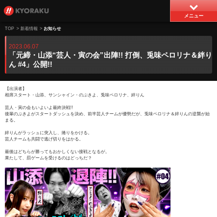
メニュー
TOP
>
新着情報
>
お知らせ
2023.06.07
「元締・山添“芸人・寅の会”出陣!! 打倒、兎味ペロリナ＆絆り
ん #4」公開!!
【出演者】
相席スタート・山添、サンシャイン・のぶきよ、兎味ペロリナ、絆りん
芸人・寅の会もいよいよ最終決戦!!
後輩のぶきよがスタートダッシュを決め、前半芸人チームが優勢だが、兎味ペロリナ＆絆りんの逆襲が始
まる。
絆りんがラッシュに突入し、捲りをかける。
芸人チームも共闘で逃げ切りをはかる。
最後はどちらが勝ってもおかしくない接戦となるが。
果たして、罰ゲームを受けるのはどっちだ？