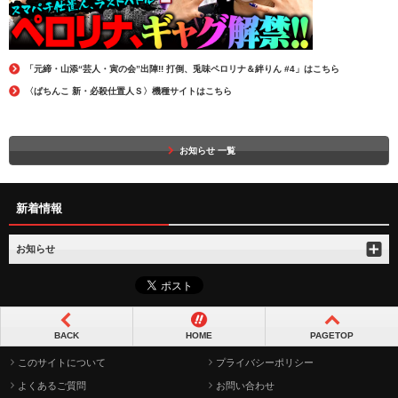
「元締・山添“芸人・寅の会”出陣!! 打倒、兎味ペロリナ＆絆りん #4」はこちら
〈ぱちんこ 新・必殺仕置人Ｓ〉機種サイトはこちら
お知らせ 一覧
新着情報
お知らせ
BACK
HOME
PAGETOP
このサイトについて
プライバシーポリシー
よくあるご質問
お問い合わせ