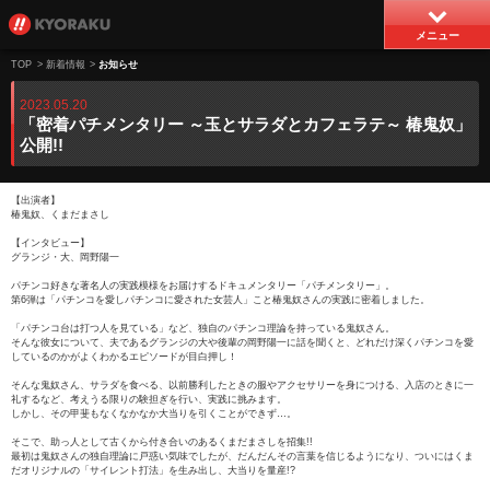
メニュー
TOP
>
新着情報
>
お知らせ
2023.05.20
「密着パチメンタリー ～玉とサラダとカフェラテ～ 椿鬼奴」
公開!!
【出演者】
椿鬼奴、くまだまさし
【インタビュー】
グランジ・大、岡野陽一
パチンコ好きな著名人の実践模様をお届けするドキュメンタリー「パチメンタリー」。
第6弾は「パチンコを愛しパチンコに愛された女芸人」こと椿鬼奴さんの実践に密着しました。
「パチンコ台は打つ人を見ている」など、独自のパチンコ理論を持っている鬼奴さん。
そんな彼女について、夫であるグランジの大や後輩の岡野陽一に話を聞くと、どれだけ深くパチンコを愛
しているのかがよくわかるエピソードが目白押し！
そんな鬼奴さん、サラダを食べる、以前勝利したときの服やアクセサリーを身につける、入店のときに一
礼するなど、考えうる限りの験担ぎを行い、実践に挑みます。
しかし、その甲斐もなくなかなか大当りを引くことができず…。
そこで、助っ人として古くから付き合いのあるくまだまさしを招集!!
最初は鬼奴さんの独自理論に戸惑い気味でしたが、だんだんその言葉を信じるようになり、ついにはくま
だオリジナルの「サイレント打法」を生み出し、大当りを量産!?