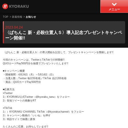
メニュー
TOP
>
新着情報
>
お知らせ
2023.04.24
〈ぱちんこ 新・必殺仕置人Ｓ〉導入記念プレゼントキャンペ
ーン開催!!
〈ぱちんこ 新・必殺仕置人Ｓ〉の導入開始を記念して、プレゼントキャンペーンを開催します!!
今回のキャンペーンは、TwitterとTikTokでのW開催!!
QUOカードPay500円分を抽選でプレゼントいたします!!
■キャンペーン概要
・開催期間：4月24日（月）～5月14日（日）
・当選人数：Twitter 毎日50名様／TikTok 合計200名様
・賞品：QUOカードPay500円分
■応募方法
○Twitter
1）KYORAKU公式Twitter（@kyoraku_tanu）をフォロー
2）告知ツイートの画像をRT
○TikTok
1））KYORAKU CHANNEL TikTok（@kyorakuchannel）をフォロー
2）キャンペーン動画の「いいね」を押す
3）特設サイトで抽選に参加
たくさんのご応募、お待ちしています!!