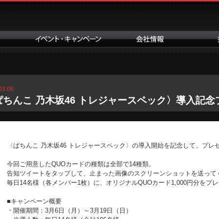
03.06
ぱちんこ 乃木坂46 トレジャースペック〉導入記念
〈ぱちんこ 乃木坂46 トレジャースペック〉の導入開始を記念して、プレ
今回ご用意したQUOカードの種類は全部で14種類。
告知ツイートをタップして、止まった画像のスクリーンショットを送って
毎日14名様（各メンバー1枚）に、オリジナルQUOカード1,000円分をプレ
■キャンペーン概要
・開催期間：3月6日（月）～3月19日（日）