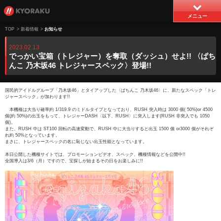
メニュー
TOP
>
新着情報
>
お知らせ
2023.02.13
でっかい宝箱（トレジャー）を奪取（ダッシュ）せよ!! 〈ぱち
んこ 乃木坂46 トレジャースペック〉登場!!
国民的アイドルグループ「乃木坂46」とタイアップした〈ぱちんこ 乃木坂46〉に、新たなスペック「トレ
ジャースペック」が加わります!!
本機種は大当り確率約 1/319.9 のミドルタイプとなっており、RUSH 突入時は 3000 個( 50%)or 4500
個(約 50%)の出玉をもって、トレジャーDASH〈以下、RUSH〉に突入します(RUSH 非突入でも 1050
個)。
また、RUSH 中は ST100 回転の高速変動で、RUSH 中に大当りすると出玉 1500 個 or3000 個がそれぞ
れ約 50%となっています。
まさに、トレジャースペックの名に恥じない出玉性能となっています。
本日公開した機種サイトでは、プロモーションビデオ、スペック、機種情報などを公開中!!
全国導入は3/6（月）ですので、宝探しが始まるその日をお楽しみに!!