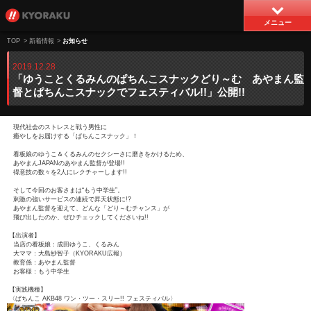
メニュー
TOP
>
新着情報
>
お知らせ
2019.12.28
「ゆうことくるみんのぱちんこスナックどり～む あやまん監
督とぱちんこスナックでフェスティバル!!」公開!!
現代社会のストレスと戦う男性に
癒やしをお届けする「ぱちんこスナック」！
看板娘のゆうこ＆くるみんのセクシーさに磨きをかけるため、
あやまんJAPANのあやまん監督が登場!!
得意技の数々を2人にレクチャーします!!
そして今回のお客さまは“もう中学生”。
刺激の強いサービスの連続で昇天状態に!?
あやまん監督を迎えて、どんな「どり～むチャンス」が
飛び出したのか、ぜひチェックしてくださいね!!
【出演者】
当店の看板娘：成田ゆうこ、くるみん
大ママ：大島紗智子（KYORAKU広報）
教育係：あやまん監督
お客様：もう中学生
【実践機種】
〈ぱちんこ AKB48 ワン・ツー・スリー!! フェスティバル〉