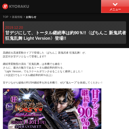
メニュー
TOP
>
新着情報
>
お知らせ
2019.12.20
甘デジにして、トータル継続率は約90％!!〈ぱちんこ 新鬼武者
狂鬼乱舞 Light Version〉登場!!
高継続＆高速変動タイプで登場した〈ぱちんこ 新鬼武者 狂鬼乱舞〉が、
設定付き甘デジとなって登場します!!
継続率変動型の演出「狂鬼乱舞」は本機でも健在！
さらに、最大の魅力であるトータル継続率約90％を、
「Light Version」でもスケールダウンさせることなく継承しました！
（※設定1でもトータル継続率約90％以上）
甘デジながら破格のRUSH継続率を誇る本機で、ぜひ“鬼ループ”を体感してください！