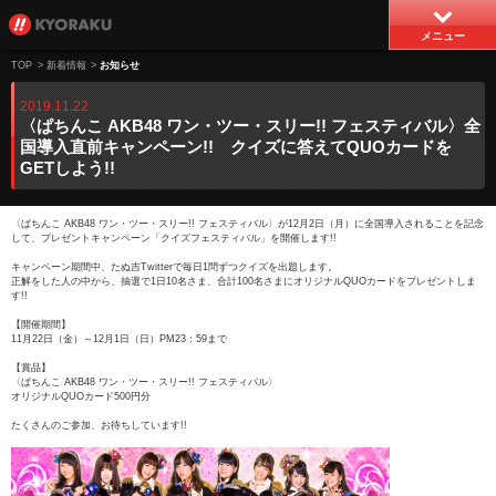
メニュー
TOP
>
新着情報
>
お知らせ
2019.11.22
〈ぱちんこ AKB48 ワン・ツー・スリー!! フェスティバル〉全
国導入直前キャンペーン!! クイズに答えてQUOカードを
GETしよう!!
〈ぱちんこ AKB48 ワン・ツー・スリー!! フェスティバル〉が12月2日（月）に全国導入されることを記念
して、プレゼントキャンペーン「クイズフェスティバル」を開催します!!
キャンペーン期間中、たぬ吉Twitterで毎日1問ずつクイズを出題します。
正解をした人の中から、抽選で1日10名さま、合計100名さまにオリジナルQUOカードをプレゼントしま
す!!
【開催期間】
11月22日（金）～12月1日（日）PM23：59まで
【賞品】
〈ぱちんこ AKB48 ワン・ツー・スリー!! フェスティバル〉
オリジナルQUOカード500円分
たくさんのご参加、お待ちしています!!