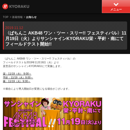
メニュー
TOP
>
新着情報
>
お知らせ
2019.11.12
〈ぱちんこ AKB48 ワン・ツー・スリー!! フェスティバル〉11
月19日（火）よりサンシャインKYORAKU栄・平針・南にて
フィールドテスト開始!!
〈ぱちんこ AKB48 ワン・ツー・スリー!! フェスティバル〉の
フィールドテストを2019年11月19日（火）より
直営店のサンシャインKYORAKUにて実施します。
栄：11/19（火） 9:00～
平針：11/19（火）9:00～
南：11/19（火）9:00～
※都合により導入開始日が変更になる場合がございます。