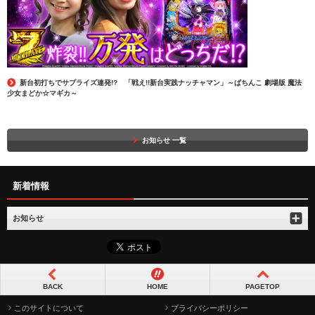
新台初打ちでサプライズ連発!? 「戦え!!新台実践ナッチャマン」～ぱちんこ 劇場版 魔法
少女まどか☆マギカ～
お知らせ 一覧
新着情報
お知らせ
BACK
HOME
PAGETOP
このサイトについて
プライバシーポリシー