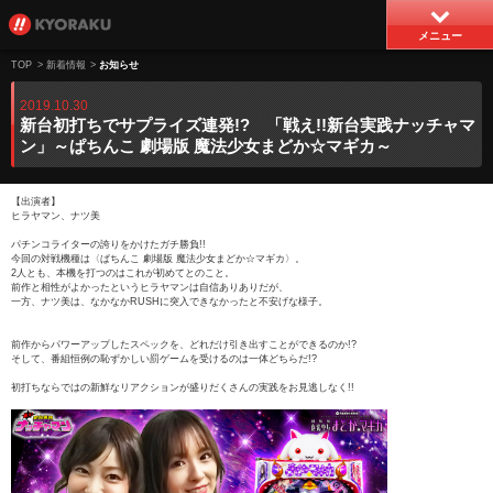
メニュー
TOP
>
新着情報
>
お知らせ
2019.10.30
新台初打ちでサプライズ連発!? 「戦え!!新台実践ナッチャマ
ン」～ぱちんこ 劇場版 魔法少女まどか☆マギカ～
【出演者】
ヒラヤマン、ナツ美
パチンコライターの誇りをかけたガチ勝負!!
今回の対戦機種は〈ぱちんこ 劇場版 魔法少女まどか☆マギカ〉。
2人とも、本機を打つのはこれが初めてとのこと。
前作と相性がよかったというヒラヤマンは自信ありありだが、
一方、ナツ美は、なかなかRUSHに突入できなかったと不安げな様子。
前作からパワーアップしたスペックを、どれだけ引き出すことができるのか!?
そして、番組恒例の恥ずかしい罰ゲームを受けるのは一体どちらだ!?
初打ちならではの新鮮なリアクションが盛りだくさんの実践をお見逃しなく!!