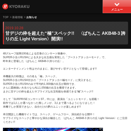
メニュー
TOP
>
新着情報
>
お知らせ
2019.10.28
甘デジの枠を超えた“極”スペック!! 〈ぱちんこ AKB48-3 誇
りの丘 Light Version〉開演!!
48グループ総勢100名による圧巻のコンサート映像や、
SUPER小当りRUSHによる大きな出玉感を実現した「ブーストアタッカーモード」で、
昨年末に登場した〈ぱちんこ AKB48-3 誇りの丘〉。
エンターテインメント性はそのままに、遊びやすい甘デジとなって登場します!!
本機最大の特徴は、その名も「極」スペック。
SUPER小当りRUSH付きの「ブーストアタッカー極モード」に突入すると、
SUPER小当りRUSHのみで平均約1,000個の出玉が期待でき、
さらに図柄揃い大当りならALL1,050個の出玉を獲得できます。
まさに甘デジの枠を超えたサプライズな出玉性能を体感できる“極”スペック!!
そして「SURPRISEコンサートST」中には、新演出「ユニットモード」を搭載！
前作では1人しか選べなかった推しメンが、3人まで選べるようになりました！
本機でしか実現できない、自分だけの夢のユニットが楽しめます!!
本日開設した機種サイトでは、スペック、ゲームフロー、演出紹介を公開中！
サプライズなスペックと華やかな演出が融合した 〈ぱちんこ AKB48-3 誇りの丘 Light Version〉にご注目
ください!!