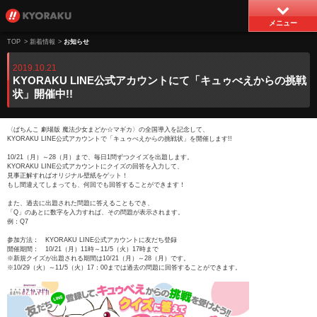
メニュー
TOP
>
新着情報
>
お知らせ
2019.10.21
KYORAKU LINE公式アカウントにて「キュゥべえからの挑戦
状」開催中!!
〈ぱちんこ 劇場版 魔法少女まどか☆マギカ〉の全国導入を記念して、
KYORAKU LINE公式アカウントで「キュゥべえからの挑戦状」を開催します!!
10/21（月）～28（月）まで、毎日1問ずつクイズを出題します。
KYORAKU LINE公式アカウントにクイズの回答を入力して、
見事正解すればオリジナル壁紙をゲット！
もし間違えてしまっても、何回でも回答することができます！
また、過去に出題された問題に答えることもでき、
「Q」のあとに数字を入力すれば、その問題が表示されます。
例：Q7
参加方法： KYORAKU LINE公式アカウントに友だち登録
開催期間： 10/21（月）11時～11/5（火）17時まで
※新規クイズが出題される期間は10/21（月）～28（月）です。
※10/29（火）～11/5（火）17：00までは過去の問題に回答することができます。