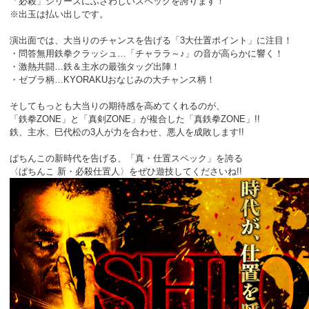
「必殺」シリーズにふさわしいスペックを誇ります！
※出玉は払い出しです。
演出面では、大当りのチャンスを告げる「3大仕置ポイント」に注目！
・問答無用鉄拳クラッシュ…「チャララ～♪」の音が高らかに響く！
・激熱共闘…鉄＆主水の最強タッグ出陣！
・ゼブラ柄…KYORAKUおなじみの大チャンス柄！
そしてもっとも大当りの期待感を高めてくれるのが、
「鉄拳ZONE」と「真剣ZONE」が複合した「真鉄拳ZONE」!!
鉄、主水、巳代松の3人が力を合わせ、悪人を成敗します!!
ぱちんこの新時代を告げる、「真・仕置スペック」を誇る
〈ぱちんこ 新・必殺仕置人〉をぜひ遊技してくださいね!!