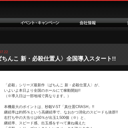
07.22
ぱちんこ 新・必殺仕置人〉全国導入スタート!!
「必殺」シリーズ最新作〈ぱちんこ 新・必殺仕置人〉が、
いよいよ本日より全国のホールにて稼動開始!!
（※導入日は一部地域で異なります。）
本機最大のポイントは、秒殺V-ST「真仕置CRASH」!!
継続率は約85％という高継続率で、なおかつ消化のスピードも抜群!!
右打ち中の大当りは60％が出玉1,500個（※）と、
継続率、スピード感、出玉感をすべて兼ね備えた