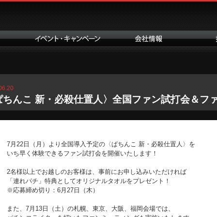
06.20
ぱちんこ 新・必殺仕置人〉全国ファン試打会＆ファ
7月22日（月）より全国導入予定の〈ぱちんこ 新・必殺仕置人〉を
いち早く体験できるファン試打会を開催いたします！
2名様以上でお越しのお客様は、事前にお申し込みいただければ
「連れパチ」特典としてオリジナルタオルをプレゼント！
※応募締め切り：6月27日（木）
また、7月13日（土）の札幌、東京、大阪、福岡会場では、