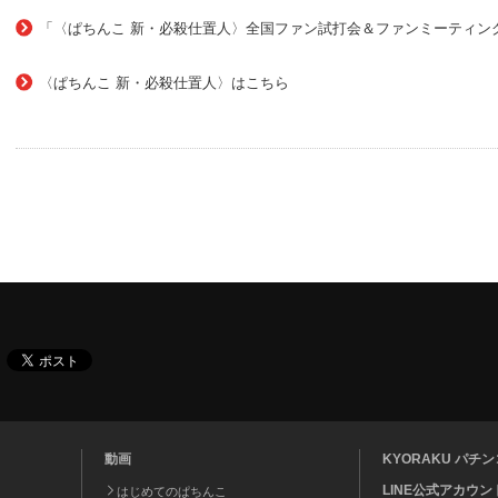
「〈ぱちんこ 新・必殺仕置人〉全国ファン試打会＆ファンミーティン
〈ぱちんこ 新・必殺仕置人〉はこちら
動画
KYORAKU パ
LINE公式アカウン
はじめてのぱちんこ