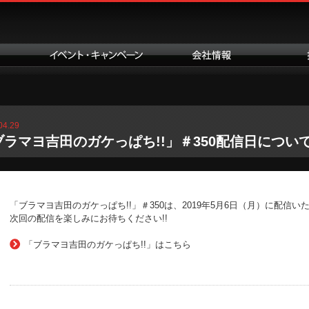
04.29
ブラマヨ吉田のガケっぱち!!」＃350配信日につい
「ブラマヨ吉田のガケっぱち!!」＃350は、2019年5月6日（月）に配信い
次回の配信を楽しみにお待ちください!!
「ブラマヨ吉田のガケっぱち!!」はこちら