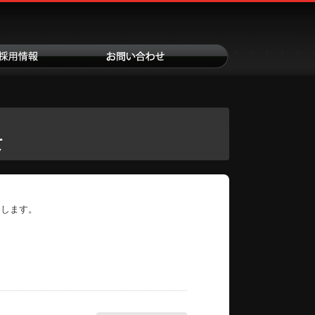
て
たします。