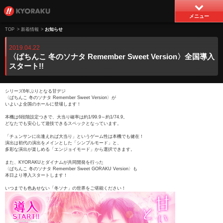
メニュー
TOP
>
新着情報
>
お知らせ
2019.04.22
〈ぱちんこ 冬のソナタ Remember Sweet Version〉全国導入
スタート!!
シリーズ6年ぶりとなる甘デジ
〈ぱちんこ 冬のソナタ Remember Sweet Version〉が
いよいよ全国のホールに登場します！
本機は6段階設定つきで、大当り確率は約1/99.9～約1/74.9。
どなたでも安心して遊技できるスペックとなっています。
「チュンサンに出逢えれば大当り」というゲーム性は本機でも健在！
演出は初代の演出をメインとした「シンプルモード」と、
多彩な演出が楽しめる「エンジョイモード」から選択できます。
また、KYORAKUとダイナムが共同開発を行った
〈ぱちんこ 冬のソナタ Remember Sweet GORAKU Version〉も
本日より導入スタートします！
いつまでも色あせない「冬ソナ」の世界をご堪能ください！