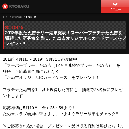
メニュー
TOP
>
新着情報
>
お知らせ
2019.04.15
2018年度たぬ吉ラリー結果発表！スーパープラチナたぬ吉を
獲得した応募者全員に、たぬ吉オリジナルICカードケースをプ
レゼント!!
2018年4月1日～2019年3月31日の期間中
「スーパープラチナたぬ吉（12ヶ月連続でプラチナたぬ吉）」を
獲得した応募者全員にもれなく、
「たぬ吉オリジナルICカードケース」をプレゼント！
プラチナたぬ吉を1回以上獲得した方にも、抽選で77名様にプレゼ
ントします！
応募締切は5月10日（金）23：59まで！
たぬ吉クラブ会員の皆さまは、いますぐラリー結果をチェック!!
※ご応募されない場合、プレゼントを受け取る権利は無効となりま