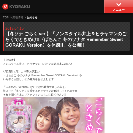
メニュー
TOP
>
新着情報
>
お知らせ
2019.04.15
【冬ソナ ごらく ver.】「ノンスタイル井上＆ヒラヤマンのご
らくでときめけ!!〈ぱちんこ 冬のソナタ Remember Sweet
GORAKU Version〉を体感!!」を公開!!
【出演者】
ノンスタイル井上、ヒラヤマン（パチンコ必勝本CLIMAX）
4月22日（月）より導入予定の
〈ぱちんこ 冬のソナタ Remember Sweet GORAKU Version〉を
いち早く実践し、その魅力をお伝えします!!
「GORAKU Version」ならではの魅力や楽しみ方を、
誰よりも「冬ソナ」を愛するヒラヤマンが解説してくれます!!
それを聞く井上のリアクションにもご注目ください!!