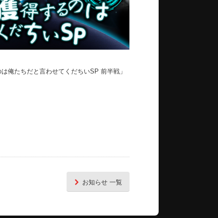
のは俺たちだと言わせてくだちいSP 前半戦」
お知らせ 一覧