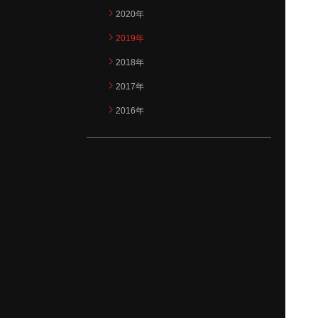
2020年
2019年
2018年
2017年
2016年