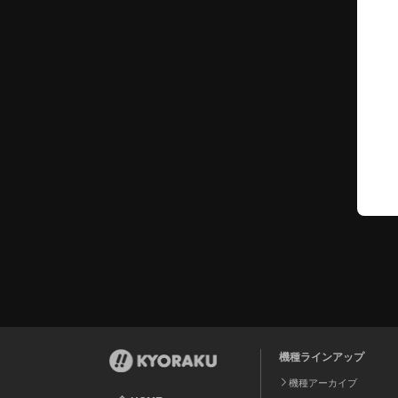
機種ラインアップ
機種アーカイブ