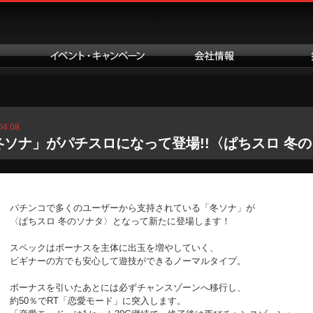
04.08
冬ソナ」がパチスロになって登場!!〈ぱちスロ 冬
パチンコで多くのユーザーから支持されている「冬ソナ」が
〈ぱちスロ 冬のソナタ〉となって新たに登場します！
スペックはボーナスを主体に出玉を増やしていく、
ビギナーの方でも安心して遊技ができるノーマルタイプ。
ボーナスを引いたあとには必ずチャンスゾーンへ移行し、
約50％でRT「恋愛モード」に突入します。