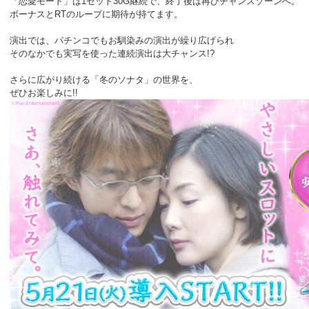
「恋愛モード」は1セット30G継続で、終了後は再びチャンスゾーンへ。
ボーナスとRTのループに期待が持てます。
演出では、パチンコでもお馴染みの演出が繰り広げられ
そのなかでも実写を使った連続演出は大チャンス!?
さらに広がり続ける「冬のソナタ」の世界を、
ぜひお楽しみに!!