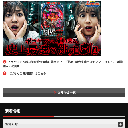
ヒラヤマン＆ポコ美が恐怖演出に震える!? 「戦え!!新台実践ポコヤマン ～ぱちんこ 劇場
霊～」公開!!
〈ぱちんこ 劇場霊〉はこちら
お知らせ 一覧
新着情報
お知らせ