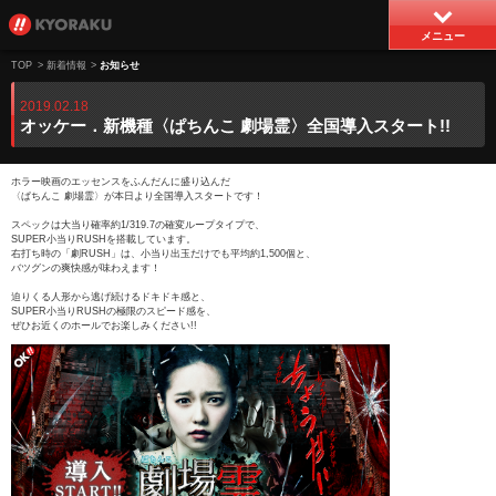
メニュー
TOP
>
新着情報
>
お知らせ
2019.02.18
オッケー．新機種〈ぱちんこ 劇場霊〉全国導入スタート!!
ホラー映画のエッセンスをふんだんに盛り込んだ
〈ぱちんこ 劇場霊〉が本日より全国導入スタートです！
スペックは大当り確率約1/319.7の確変ループタイプで、
SUPER小当りRUSHを搭載しています。
右打ち時の「劇RUSH」は、小当り出玉だけでも平均約1,500個と、
バツグンの爽快感が味わえます！
迫りくる人形から逃げ続けるドキドキ感と、
SUPER小当りRUSHの極限のスピード感を、
ぜひお近くのホールでお楽しみください!!