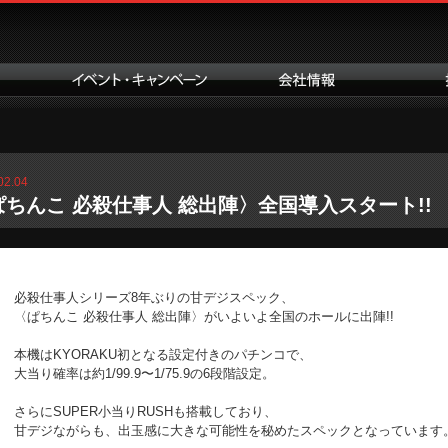
02.04
ぱちんこ 必殺仕事人 総出陣〉全国導入スタート!!
必殺仕事人シリーズ8年ぶりの甘デジスペック、
〈ぱちんこ 必殺仕事人 総出陣〉がいよいよ全国のホールに出陣!!
本機はKYORAKU初となる設定付きのパチンコで、
大当り確率は約1/99.9〜1/75.9の6段階設定。
さらにSUPER小当りRUSHも搭載しており、
甘デジながらも、出玉感に大きな可能性を秘めたスペックとなっています