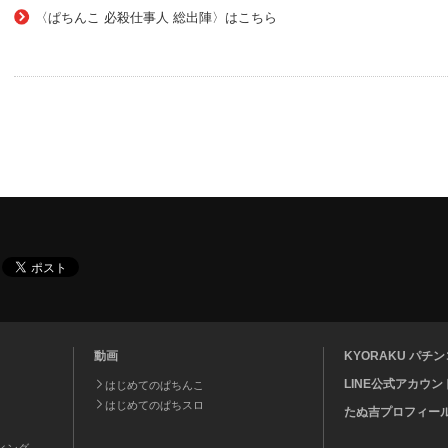
〈ぱちんこ 必殺仕事人 総出陣〉はこちら
動画
KYORAKU パ
LINE公式アカウン
はじめてのぱちんこ
はじめてのぱちスロ
たぬ吉プロフィー
ティング