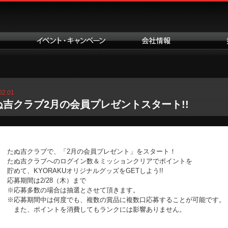
02.01
ぬ吉クラブ2月の会員プレゼントスタート!!
たぬ吉クラブで、「2月の会員プレゼント」をスタート！
たぬ吉クラブへのログイン数＆ミッションクリアでポイントを
貯めて、KYORAKUオリジナルグッズをGETしよう!!
応募期間は2/28（木）まで
※応募多数の場合は抽選とさせて頂きます。
※応募期間中は何度でも、複数の賞品に複数口応募することが可能です。
また、ポイントを消費してもランクには影響ありません。