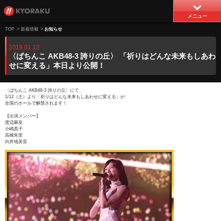
メニュー
TOP
>
新着情報
>
お知らせ
2019.01.12
〈ぱちんこ AKB48-3 誇りの丘〉 「祈りはどんな未来もしあわ
せに変える」本日より公開！
〈ぱちんこ AKB48-3 誇りの丘〉にて、
1/12（土）より「祈りはどんな未来もしあわせに変える」が
全国のホールで解禁されます！
【出演メンバー】
渡辺麻友
小嶋真子
高橋朱里
向井地美音