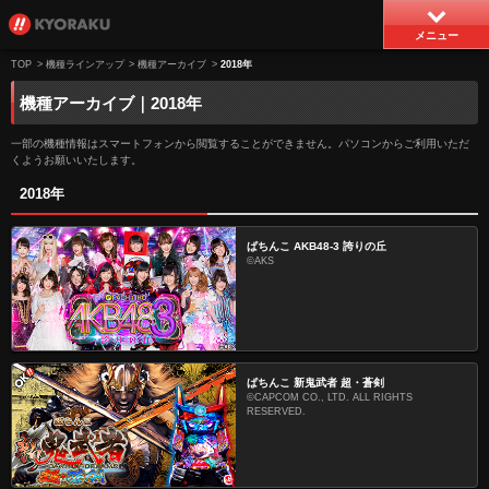
メニュー
TOP
>
機種ラインアップ
>
機種アーカイブ
>
2018年
機種アーカイブ｜2018年
一部の機種情報はスマートフォンから閲覧することができません。パソコンからご利用いただ
くようお願いいたします。
2018年
ぱちんこ AKB48-3 誇りの丘
©AKS
ぱちんこ 新鬼武者 超・蒼剣
©CAPCOM CO., LTD. ALL RIGHTS
RESERVED.