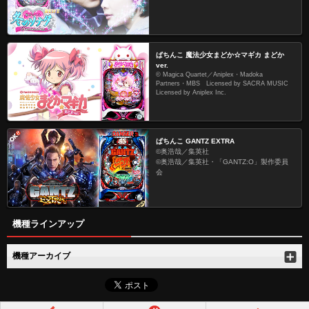
ぱちんこ 魔法少女まどか☆マギカ まどか
ver.
© Magica Quartet／Aniplex・Madoka
Partners・MBS Licensed by SACRA MUSIC
Licensed by Aniplex Inc.
ぱちんこ GANTZ EXTRA
©奥浩哉／集英社
©奥浩哉／集英社・「GANTZ:O」製作委員
会
機種ラインアップ
機種アーカイブ