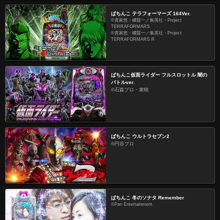
ぱちんこ テラフォーマーズ 164Ver.
©貴家悠・橘賢一／集英社・Project
TERRAFORMARS
©貴家悠・橘賢一／集英社・Project
TERRAFORMARS R
ぱちんこ仮面ライダー フルスロットル 闇の
バトルver.
©石森プロ・東映
ぱちんこ ウルトラセブン2
©円谷プロ
ぱちんこ 冬のソナタ Remember
©Pan Entertainment.