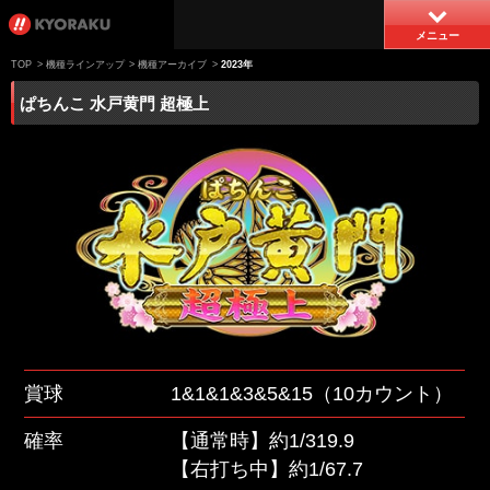
メニュー
TOP
>
機種ラインアップ
>
機種アーカイブ
>
2023年
ぱちんこ 水戸黄門 超極上
賞球
1&1&1&3&5&15（10カウント）
確率
【通常時】約1/319.9
【右打ち中】約1/67.7