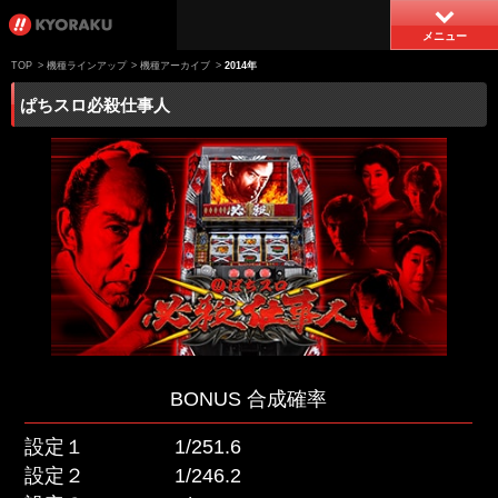
メニュー
TOP
>
機種ラインアップ
>
機種アーカイブ
>
2014年
ぱちスロ必殺仕事人
BONUS 合成確率
設定１
1/251.6
設定２
1/246.2