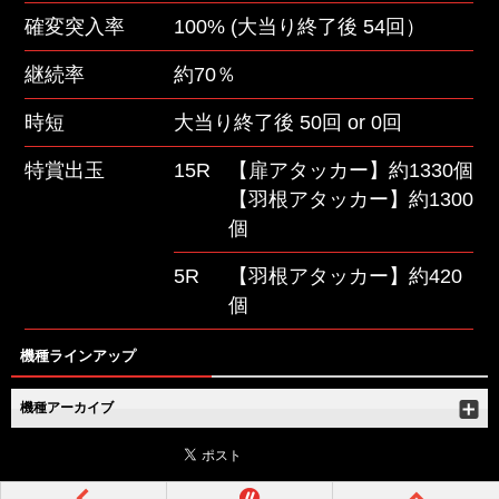
確変突入率
100% (大当り終了後 54回）
継続率
約70％
時短
大当り終了後 50回 or 0回
特賞出玉
15R
【扉アタッカー】約1330個
【羽根アタッカー】約1300
個
5R
【羽根アタッカー】約420
個
機種ラインアップ
機種アーカイブ