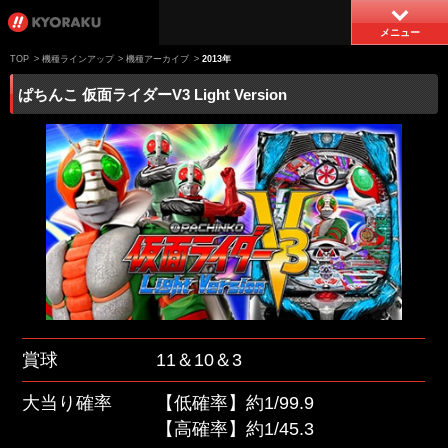
メニュー
TOP
>
機種ラインアップ
>
機種アーカイブ
>
2013年
ぱちんこ 仮面ライダーV3 Light Version
賞球
11＆10＆3
大当り確率
【低確率】約1/99.9
【高確率】約1/45.3