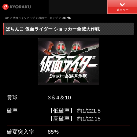
メニュー
TOP
>
機種ラインアップ
>
機種アーカイブ
>
2007年
ぱちんこ 仮面ライダー ショッカー全滅大作戦
賞球
3＆4＆10
確率
【低確率】 約1/221.5
【高確率】 約1/22.15
確変突入率
85%