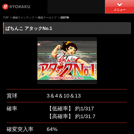
メニュー
TOP
>
機種ラインアップ
>
機種アーカイブ
>
2007年
ぱちんこ アタックNo.1
賞球
3＆4＆10＆13
確率
【低確率】 約1/317
【高確率】 約1/31.7
確変突入率
64%