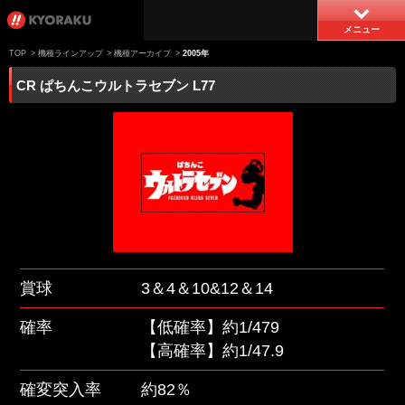
メニュー
TOP
>
機種ラインアップ
>
機種アーカイブ
>
2005年
CR ぱちんこウルトラセブン L77
賞球
3＆4＆10&12＆14
確率
【低確率】約1/479
【高確率】約1/47.9
確変突入率
約82％