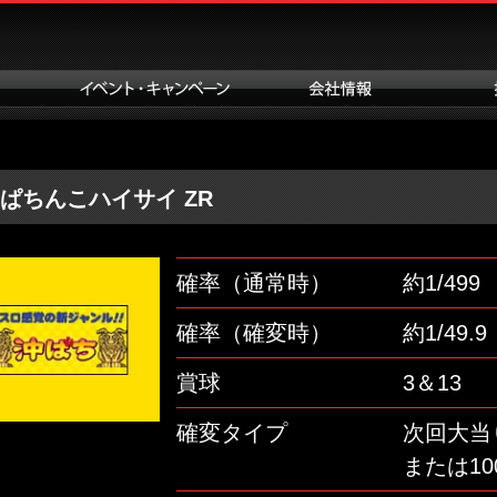
 ぱちんこハイサイ ZR
確率（通常時）
約1/499
確率（確変時）
約1/49.9
賞球
3＆13
確変タイプ
次回大当
または10