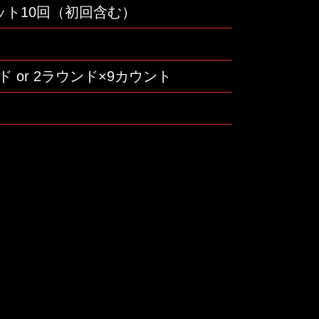
ミット10回（初回含む）
ド or 2ラウンド×9カウント