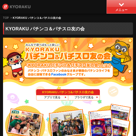
メニュー
TOP
>
KYORAKU パチンコ＆パチスロ友の会
KYORAKU パチンコ＆パチスロ友の会
KYORAKU パチンコ&パチスロ友の会
アプリで見る
ブラウザで見る