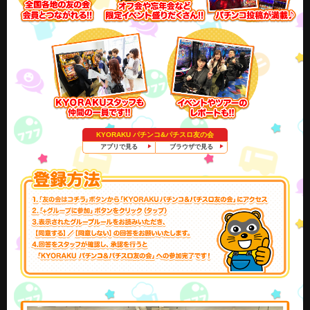
KYORAKU パチンコ&パチスロ友の会
アプリで見る
ブラウザで見る