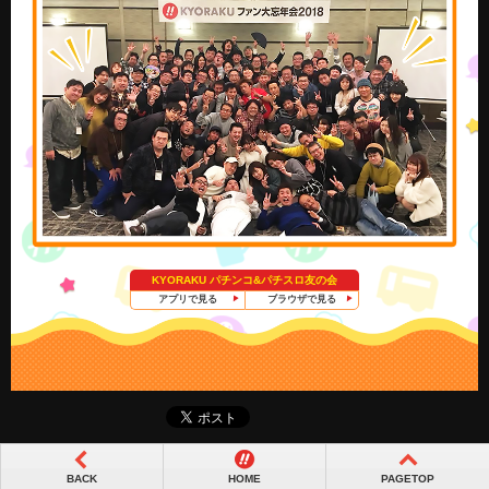
KYORAKU パチンコ&パチスロ友の会
アプリで見る
ブラウザで見る
BACK
HOME
PAGETOP