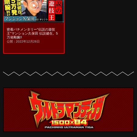
密着パチメンタリー“伝説の遊技
王”マンション久保田 伝説健在。5
万発剛腕!!
公開：2022年12月26日