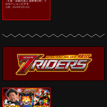
〈e 新・必殺仕置人 超斬撃199〉プ
ロモーションビデオ
公開：2024年3月11日