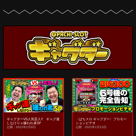
〈ぱちスロ ギャグダー〉プロモー
ギャグダーVS人気芸人!! ギャグ連
ションビデオ
しなけりゃ嫌われ者SP
公開：2022年1月13日
公開：2022年2月9日