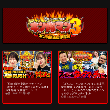
「戦え!!新台実践ナッチャマン」
〈ぱちんこ キン肉マン3 キン肉星王
〈ぱちんこ キン肉マン3 キン肉星王
位争奪編 （火事場ゴールド／友情
位争奪編 火事場ゴールド〉
シルバー）〉金の肉＆銀の肉スペシ
ャルタッグマッチバトル
公開：2022年3月18日
公開：2022年2月18日