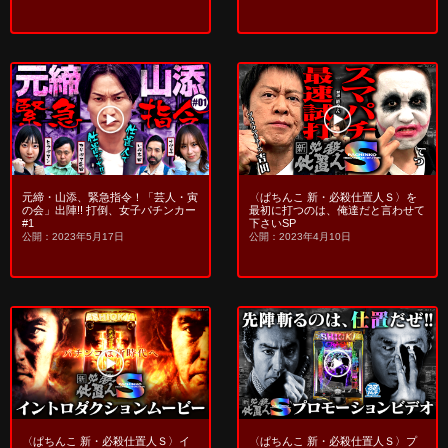
元締・山添、緊急指令！「芸人・寅
〈ぱちんこ 新・必殺仕置人Ｓ〉を
の会」出陣!! 打倒、女子パチンカー
最初に打つのは、俺達だと言わせて
#1
下さいSP
公開：2023年5月17日
公開：2023年4月10日
〈ぱちんこ 新・必殺仕置人Ｓ〉イ
〈ぱちんこ 新・必殺仕置人Ｓ〉プ