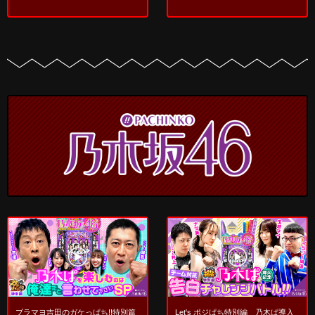
ブラマヨ吉田のガケっぱち!!特別篇
Let's ポジぱち特別編 乃木ぱ導入