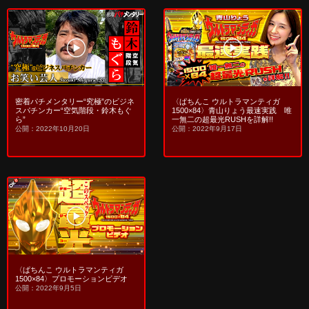
密着パチメンタリー“究極”のビジネ
〈ぱちんこ ウルトラマンティガ
スパチンカー“空気階段・鈴木もぐ
1500×84〉青山りょう最速実践 唯
ら”
一無二の超最光RUSHを詳解!!
公開：2022年10月20日
公開：2022年9月17日
〈ぱちんこ ウルトラマンティガ
1500×84〉プロモーションビデオ
公開：2022年9月5日