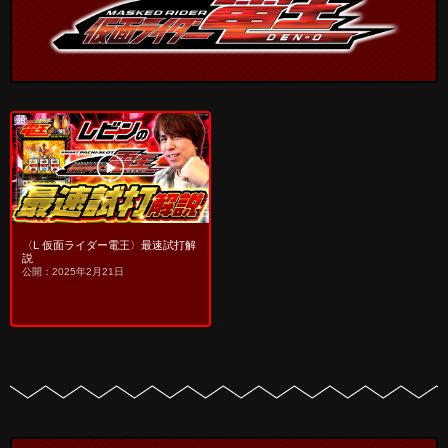
〈L 仮面ライダー電王〉最速試打解
説
公開：2025年2月21日