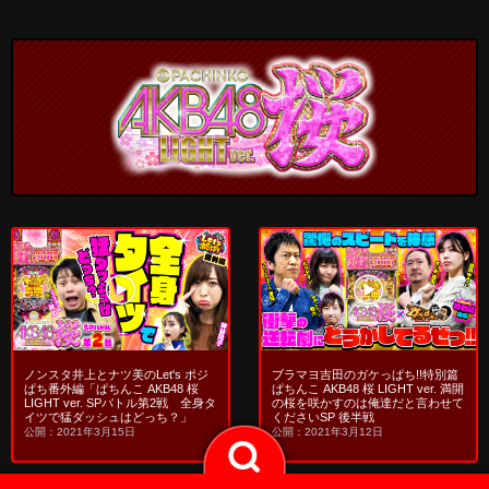
ノンスタ井上とナツ美のLet's ポジ
ブラマヨ吉田のガケっぱち!!特別篇
ぱち番外編「ぱちんこ AKB48 桜
ぱちんこ AKB48 桜 LIGHT ver. 満開
LIGHT ver. SPバトル第2戦 全身タ
の桜を咲かすのは俺達だと言わせて
イツで猛ダッシュはどっち？」
くださいSP 後半戦
公開：2021年3月15日
公開：2021年3月12日