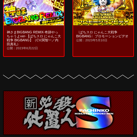
神さまBIGBANG REMIX-奇跡やっ
〈ぱちスロ にゃんこ大戦争
ちゃうよver-【ぱちスロ にゃんこ大
BIGBANG〉プロモーションビデオ
戦争 BIGBANG】（CV.関智一／内
公開：2023年5月10日
田真礼）
公開：2023年6月22日