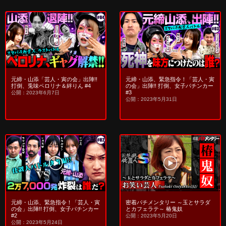
元締・山添「芸人・寅の会」出陣!!
元締・山添、緊急指令！「芸人・寅
打倒、兎味ペロリナ＆絆りん #4
の会」出陣!! 打倒、女子パチンカー
#3
公開：2023年6月7日
公開：2023年5月31日
元締・山添、緊急指令！「芸人・寅
密着パチメンタリー ～玉とサラダ
の会」出陣!! 打倒、女子パチンカー
とカフェラテ～ 椿鬼奴
#2
公開：2023年5月20日
公開：2023年5月24日