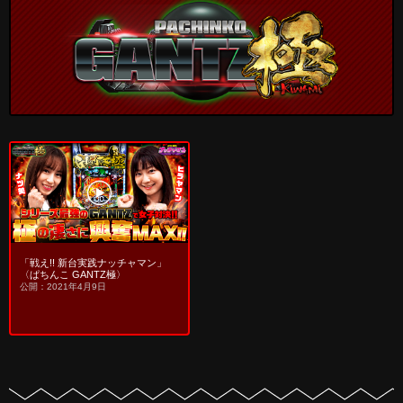
「戦え!! 新台実践ナッチャマン」
〈ぱちんこ GANTZ極〉
公開：2021年4月9日