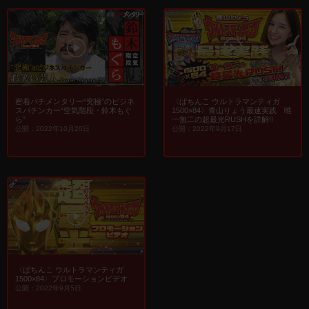
密着パチメンタリー“究極”のビジネ
〈ぱちんこ ウルトラマンティガ
スパチンカー“空気階段・鈴木もぐ
1500×84〉青山りょう最速実践 唯
ら”
一無二の超最光RUSHを詳解!!
公開：2022年10月20日
公開：2022年9月17日
〈ぱちんこ ウルトラマンティガ
1500×84〉プロモーションビデオ
公開：2022年9月5日