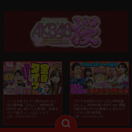
ノンスタ井上とナツ美のLet's ポジ
ブラマヨ吉田のガケっぱち!!特別篇
ぱち番外編「ぱちんこ AKB48 桜
ぱちんこ AKB48 桜 LIGHT ver. 満開
LIGHT ver. SPバトル第2戦 全身タ
の桜を咲かすのは俺達だと言わせて
イツで猛ダッシュはどっち？」
くださいSP 後半戦
公開：2021年3月15日
公開：2021年3月12日