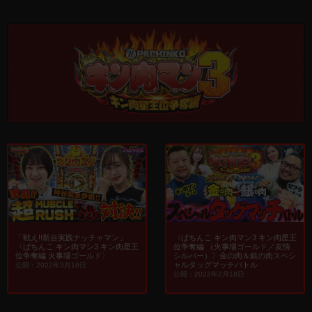
「戦え!!新台実践ナッチャマン」
〈ぱちんこ キン肉マン3 キン肉星王
〈ぱちんこ キン肉マン3 キン肉星王
位争奪編 （火事場ゴールド／友情
位争奪編 火事場ゴールド〉
シルバー）〉金の肉＆銀の肉スペシ
ャルタッグマッチバトル
公開：2022年3月18日
公開：2022年2月18日