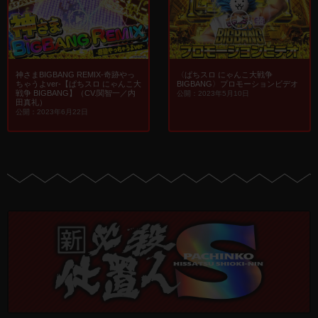
神さまBIGBANG REMIX-奇跡やっ
〈ぱちスロ にゃんこ大戦争
ちゃうよver-【ぱちスロ にゃんこ大
BIGBANG〉プロモーションビデオ
戦争 BIGBANG】（CV.関智一／内
公開：2023年5月10日
田真礼）
公開：2023年6月22日