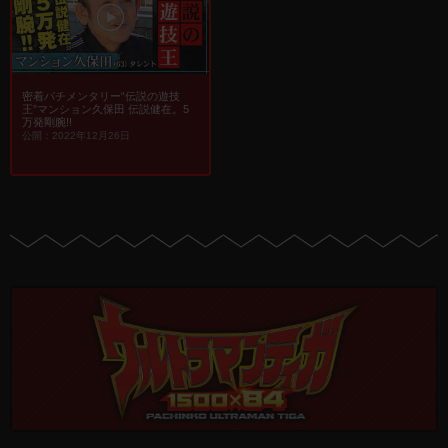
密着パチメンタリー“伝説の遊技
王”マンション久保田 伝説健在。5
万発剛腕!!
公開：2022年12月26日