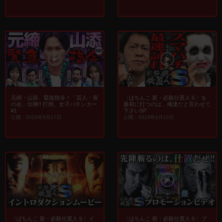
元締・山添、緊急指令！「芸人・寅
〈ぱちんこ 新・必殺仕置人Ｓ〉を
の会」出陣!! 打倒、女子パチンカー
最初に打つのは、俺達だと言わせて
#1
下さいSP
公開：2023年5月17日
公開：2023年4月10日
〈ぱちんこ 新・必殺仕置人Ｓ〉イ
〈ぱちんこ 新・必殺仕置人Ｓ〉プ