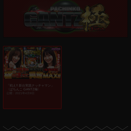
「戦え!! 新台実践ナッチャマン」
〈ぱちんこ GANTZ極〉
公開：2021年4月9日