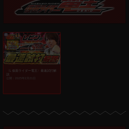
〈L 仮面ライダー電王〉最速試打解
説
公開：2025年2月21日