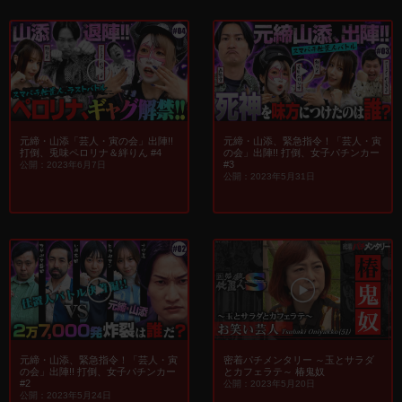
元締・山添「芸人・寅の会」出陣!!
元締・山添、緊急指令！「芸人・寅
打倒、兎味ペロリナ＆絆りん #4
の会」出陣!! 打倒、女子パチンカー
#3
公開：2023年6月7日
公開：2023年5月31日
元締・山添、緊急指令！「芸人・寅
密着パチメンタリー ～玉とサラダ
の会」出陣!! 打倒、女子パチンカー
とカフェラテ～ 椿鬼奴
#2
公開：2023年5月20日
公開：2023年5月24日