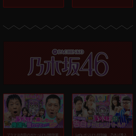
ブラマヨ吉田のガケっぱち!!特別篇
Let's ポジぱち特別編 乃木ぱ導入