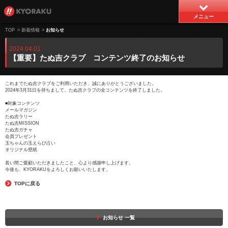
メニュー
TOP
>
新着情報
>
お知らせ
2024.04.01
【重要】たぬ吉クラブ コンテンツ終了のお知らせ
これまでたぬ吉クラブをご利用いただき、誠にありがとうございました。
2024年3月31日を持ちまして、たぬ吉クラブの全コンテンツを終了しました。
■対象コンテンツ
メールマガジン
たぬ吉ラリー
たぬ吉MISSION
たぬ吉ガチャ
会員プレゼント
玉ちゃんの玉えらび占い
オリジナル壁紙
長い間ご愛顧いただきましたこと、心より感謝申し上げます。
今後も、KYORAKUをよろしくお願いいたします。
TOPに戻る
お知らせ 一覧